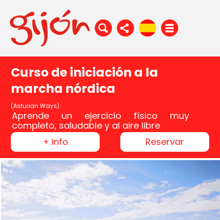
Curso de iniciación a la
marcha nórdica
(Asturian Ways)
Aprende un ejercicio físico muy
completo, saludable y al aire libre
+ info
Reservar