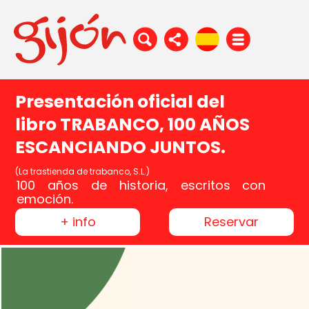
Presentación oficial del
libro TRABANCO, 100 AÑOS
ESCANCIANDO JUNTOS.
(La trastienda de trabanco, S.L.)
100 años de historia, escritos con
emoción.
+ info
Reservar