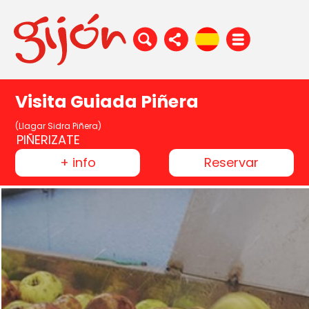
Visita Guiada Piñera
(Llagar Sidra Piñera)
PIÑERIZATE
+ info
Reservar