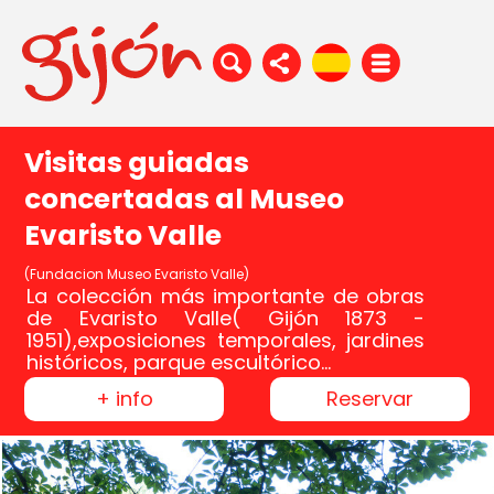
Visitas guiadas
concertadas al Museo
Evaristo Valle
(Fundacion Museo Evaristo Valle)
La colección más importante de obras
de Evaristo Valle( Gijón 1873 -
1951),exposiciones temporales, jardines
históricos, parque escultórico...
+ info
Reservar