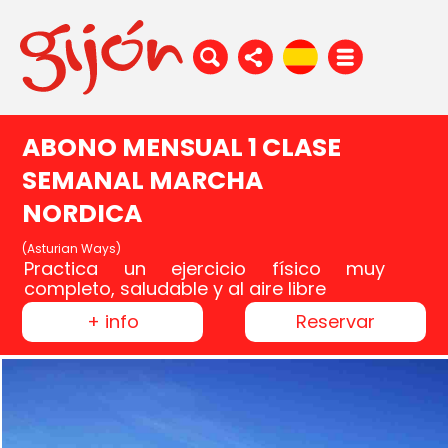
ABONO MENSUAL 1 CLASE
SEMANAL MARCHA
NORDICA
(Asturian Ways)
Practica un ejercicio físico muy
completo, saludable y al aire libre
+ info
Reservar