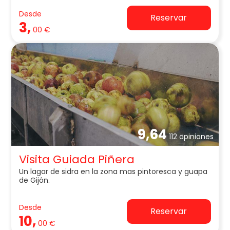
Desde
Reservar
3,
00 €
9,64
112 opiniones
Visita Guiada Piñera
Un lagar de sidra en la zona mas pintoresca y guapa
de Gijón.
Desde
Reservar
10,
00 €