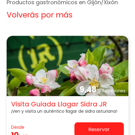
Productos gastronómicos en Gijón/Xixón
Volverás por más
9,48
317 opiniones
Visita Guiada Llagar Sidra JR
¡Ven y visita un auténtico llagar de sidra asturiana!
Desde
Reservar