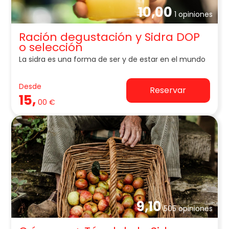
10,00
1 opiniones
Ración degustación y Sidra DOP
o selección
La sidra es una forma de ser y de estar en el mundo
Desde
Reservar
15,
00 €
9,10
505 opiniones