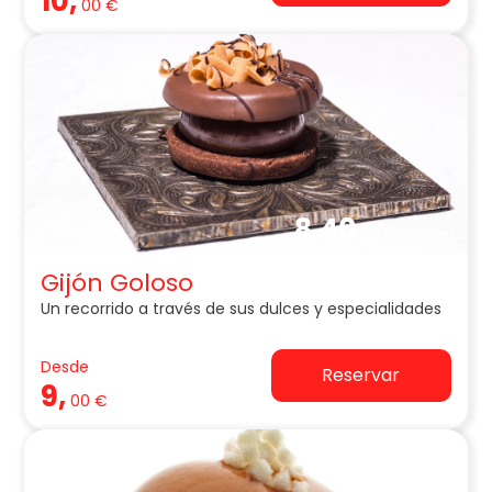
10,
00 €
8,40
55 opiniones
Gijón Goloso
Un recorrido a través de sus dulces y especialidades
Desde
Reservar
9,
00 €