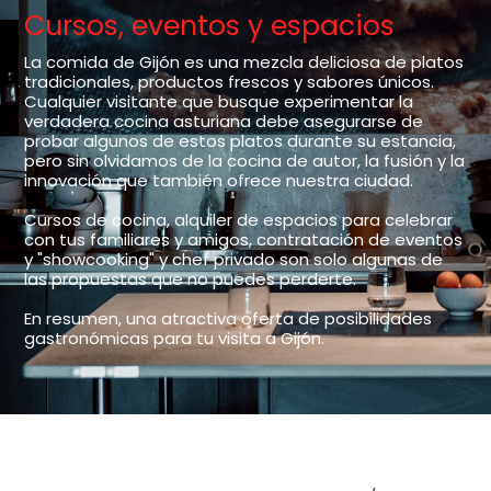
Cursos, eventos y espacios
La comida de Gijón es una mezcla deliciosa de platos
tradicionales, productos frescos y sabores únicos.
Cualquier visitante que busque experimentar la
verdadera cocina asturiana debe asegurarse de
probar algunos de estos platos durante su estancia,
pero sin olvidamos de la cocina de autor, la fusión y la
innovación que también ofrece nuestra ciudad.
Cursos de cocina, alquiler de espacios para celebrar
con tus familiares y amigos, contratación de eventos
y "showcooking" y chef privado son solo algunas de
las propuestas que no puedes perderte.
En resumen, una atractiva oferta de posibilidades
gastronómicas para tu visita a Gijón.