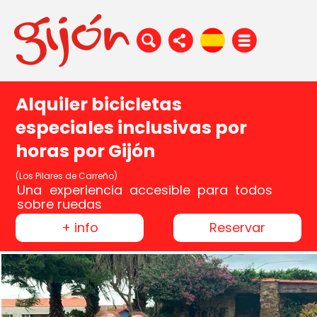
Alquiler bicicletas
especiales inclusivas por
horas por Gijón
(Los Pilares de Carreño)
Una experiencia accesible para todos
sobre ruedas
+ info
Reservar