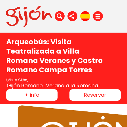
Arqueobús: Visita
Teatralizada a Villa
Romana Veranes y Castro
Romano Campa Torres
(Visita Gijón)
Gijón Romano ¡Verano a la Romana!
+ info
Reservar