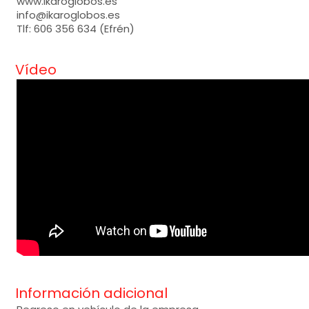
www.ikaroglobos.es
info@ikaroglobos.es
Tlf: 606 356 634 (Efrén)
Vídeo
Información adicional