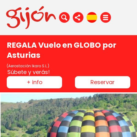
REGALA Vuelo en GLOBO por
Asturias
(Aerostación Ikaro S.L.)
Súbete y verás!
+ info
Reservar