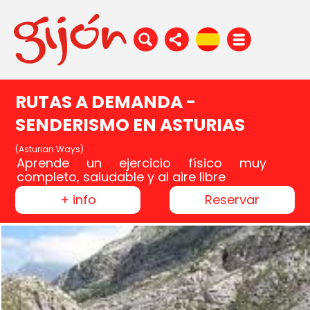
RUTAS A DEMANDA -
SENDERISMO EN ASTURIAS
(Asturian Ways)
Aprende un ejercicio físico muy
completo, saludable y al aire libre
+ info
Reservar